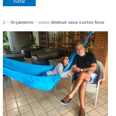
Voltar
2 –
Orçamento
– como
diminuir seus custos fixos