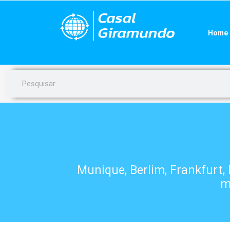
Ir
para
o
Home
conteúdo
Pesquisar
Munique, Berlim, Frankfurt
m