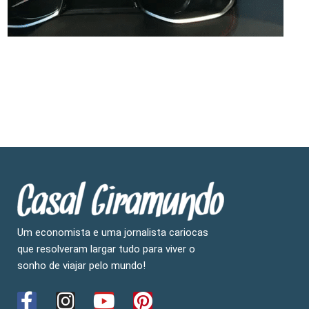
Um economista e uma jornalista cariocas
que resolveram largar tudo para viver o
sonho de viajar pelo mundo!
F
I
Y
P