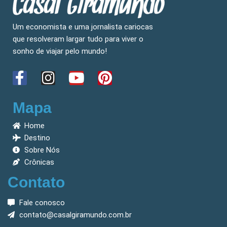
Um economista e uma jornalista cariocas
que resolveram largar tudo para viver o
sonho de viajar pelo mundo!
F
I
Y
P
a
n
o
i
c
s
u
n
Mapa
e
t
t
t
Home
b
a
u
e
Destino
o
g
b
r
Sobre Nós
o
r
e
e
Crônicas
k
a
s
Contato
-
m
t
f
Fale conosco
contato@casalgiramundo.com.br