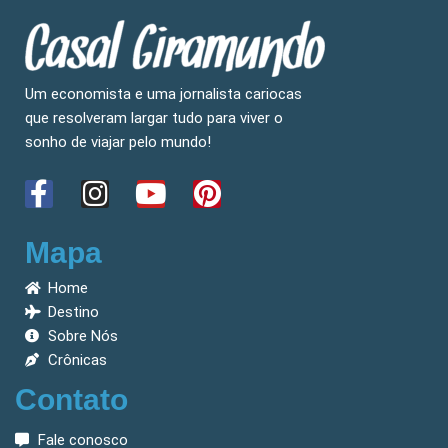
Um economista e uma jornalista cariocas
que resolveram largar tudo para viver o
sonho de viajar pelo mundo!
F
I
Y
P
a
n
o
i
c
s
u
n
Mapa
e
t
t
t
Home
b
a
u
e
Destino
o
g
b
r
Sobre Nós
o
r
e
e
Crônicas
k
a
s
Contato
-
m
t
f
Fale conosco