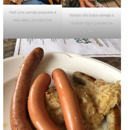
Pedi uma cerveja pequena e
Renata não bebe cerveja e
veio essa, de meio litro
encarou água gasosa no
caneco