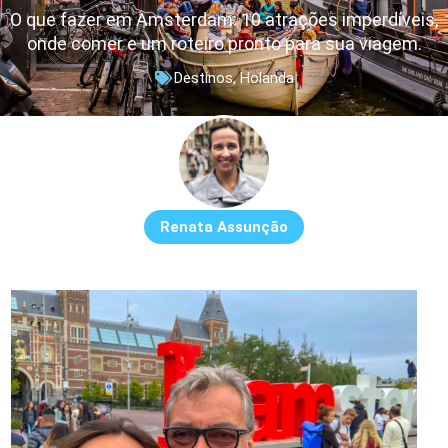
O que fazer em Amsterdam: 10 atrações imperdíveis,
onde comer e um roteiro pronto para sua viagem.
Destinos
,
Holanda
Renata Assunção