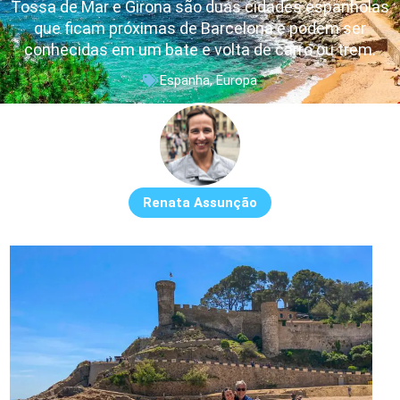
Tossa de Mar e Girona são duas cidades espanholas
que ficam próximas de Barcelona e podem ser
conhecidas em um bate e volta de carro ou trem.
Espanha
,
Europa
Renata Assunção